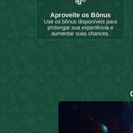
💸
Aproveite os Bônus
Use os bônus disponíveis para
prolongar sua experiência e
aumentar suas chances.