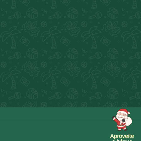
Aproveite