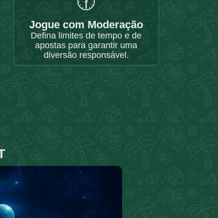
🕜
Jogue com Moderação
Defina limites de tempo e de
apostas para garantir uma
diversão responsável.
T