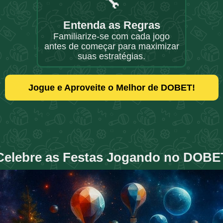
🔧
Entenda as Regras
Familiarize-se com cada jogo
antes de começar para maximizar
suas estratégias.
Jogue e Aproveite o Melhor de DOBET!
Celebre as Festas Jogando no DOBE