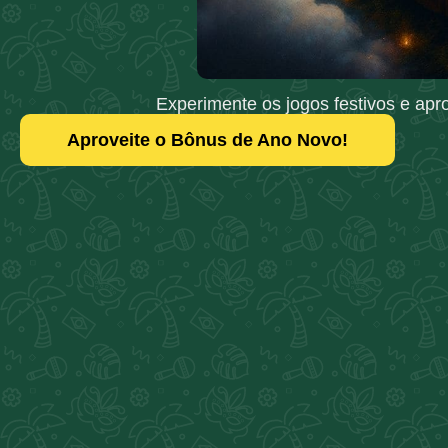
Experimente os jogos festivos e apr
Aproveite o Bônus de Ano Novo!