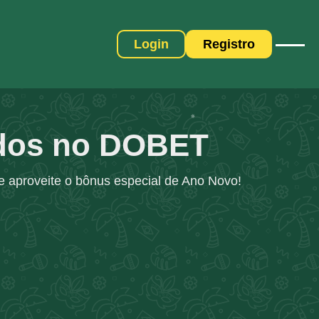
❄
Login
Registro
❄
❄
idos no DOBET
❄
e aproveite o bônus especial de Ano Novo!