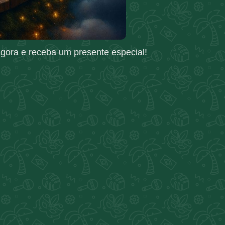
agora e receba um presente especial!