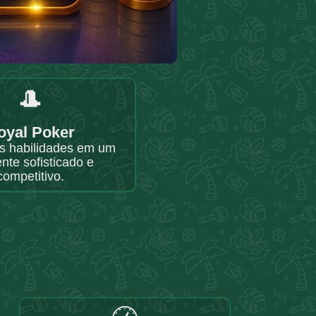
🎩
oyal Poker
as habilidades em um
nte sofisticado e
competitivo.