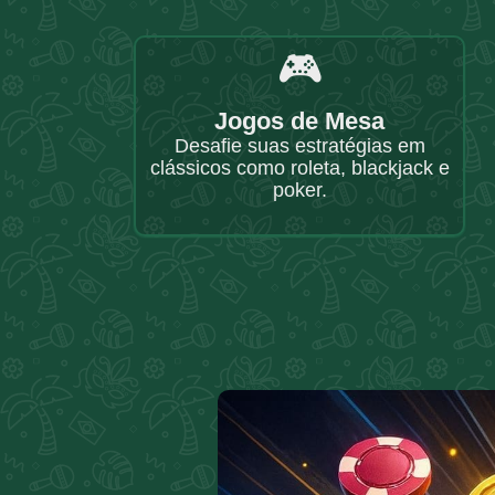
🎮
Jogos de Mesa
Desafie suas estratégias em
clássicos como roleta, blackjack e
poker.