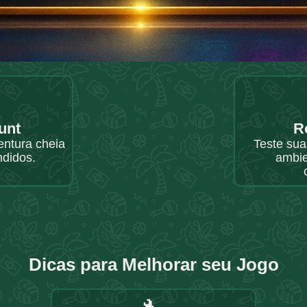
unt
R
ntura cheia
Teste su
didos.
ambie
Dicas para Melhorar seu Jogo